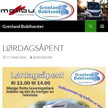
Hopp
til
innhold
Søk
Grenland Bobilsenter
PRIMÆ
LØRDAGSÅPENT
17. MARS 2026
BOBILSENTER