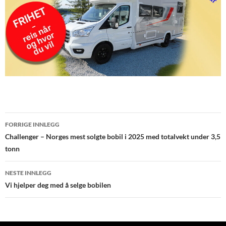
Innleggsnavigasjon
FORRIGE INNLEGG
Challenger – Norges mest solgte bobil i 2025 med totalvekt under 3,5
tonn
NESTE INNLEGG
Vi hjelper deg med å selge bobilen