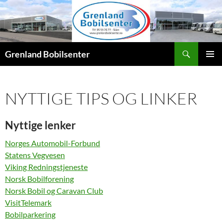
Hopp
til
innhold
Søk
Grenland Bobilsenter
PRIMÆ
NYTTIGE TIPS OG LINKER
Nyttige lenker
Norges Automobil-Forbund
Statens Vegvesen
Viking Redningstjeneste
Norsk Bobilforening
Norsk Bobil og Caravan Club
VisitTelemark
Bobilparkering