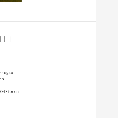
TET
ør og to
nn.
 047 for en