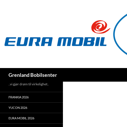
Hopp
til
innhold
Søk
Grenland Bobilsenter
..vi gjør drøm til virkelighet..
FRANKIA 2026
YUCON 2026
EURA MOBIL 2026