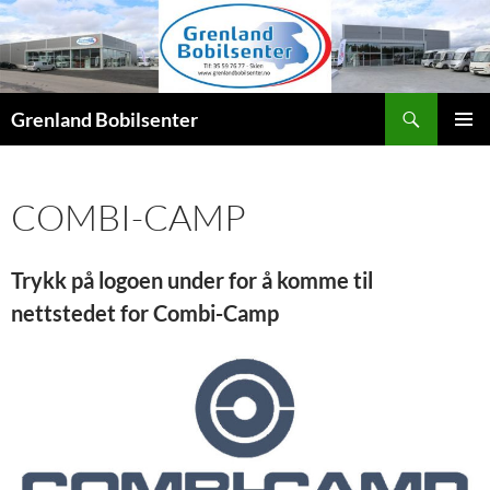
Hopp
til
innhold
Søk
Grenland Bobilsenter
PRIMÆ
COMBI-CAMP
Trykk på logoen under for å komme til
nettstedet for Combi-Camp