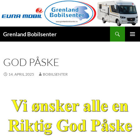
Hopp
til
innhold
Søk
Grenland Bobilsenter
PRIMÆ
GOD PÅSKE
14. APRIL 2025
BOBILSENTER