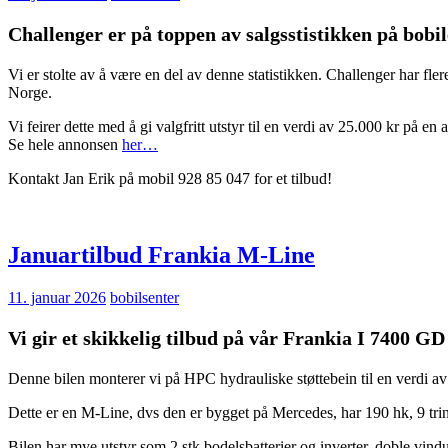
Challenger er på toppen av salgsstistikken på bobile
Vi er stolte av å være en del av denne statistikken. Challenger har fl
Norge.
Vi feirer dette med å gi valgfritt utstyr til en verdi av 25.000 kr på e
Se hele annonsen
her…
Kontakt Jan Erik på mobil 928 85 047 for et tilbud!
Januartilbud Frankia M-Line
11. januar 2026
bobilsenter
Vi gir et skikkelig tilbud på vår Frankia I 7400 G
Denne bilen monterer vi på HPC hydrauliske støttebein til en verdi av 9
Dette er en M-Line, dvs den er bygget på Mercedes, har 190 hk, 9 trin
Bilen har mye utstyr som 2 stk bodelsbatterier og inverter, doble vindu