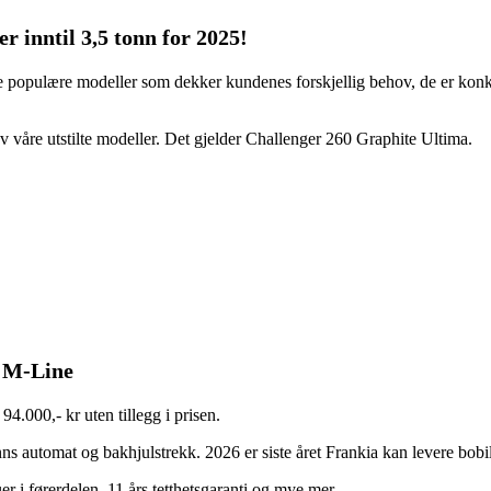
r inntil 3,5 tonn for 2025!
ere populære modeller som dekker kundenes forskjellig behov, de er konku
n av våre utstilte modeller. Det gjelder Challenger 260 Graphite Ultima.
D M-Line
4.000,- kr uten tillegg i prisen.
ns automat og bakhjulstrekk. 2026 er siste året Frankia kan levere bobi
er i førerdelen, 11 års tetthetsgaranti og mye mer.