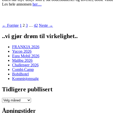
Les hele annonsen
her…
Innleggsnavigasjon
← Forrige
1
2
3
…
42
Neste →
..vi gjør drøm til virkelighet..
FRANKIA 2026
Yucon 2026
Eura Mobil 2026
Malibu 2026
Challenger 2026
Combi-Camp
Bobilhotel
Kommisjonssalg
Tidligere publlisert
Tidligere
publlisert
Åpningstider