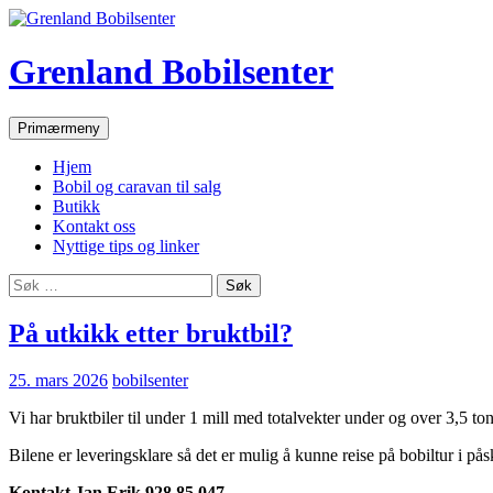
Hopp
til
innhold
Grenland Bobilsenter
Søk
Primærmeny
Hjem
Bobil og caravan til salg
Butikk
Kontakt oss
Nyttige tips og linker
Søk
etter:
På utkikk etter bruktbil?
25. mars 2026
bobilsenter
Vi har bruktbiler til under 1 mill med totalvekter under og over 3,5 to
Bilene er leveringsklare så det er mulig å kunne reise på bobiltur i på
Kontakt Jan Erik 928 85 047