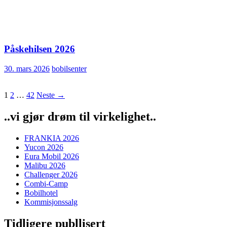
Påskehilsen 2026
30. mars 2026
bobilsenter
Innleggsnavigasjon
1
2
…
42
Neste →
..vi gjør drøm til virkelighet..
FRANKIA 2026
Yucon 2026
Eura Mobil 2026
Malibu 2026
Challenger 2026
Combi-Camp
Bobilhotel
Kommisjonssalg
Tidligere publlisert