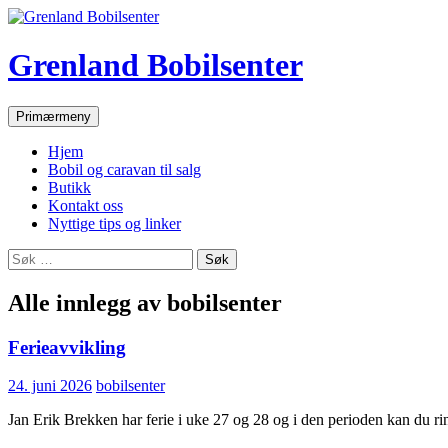
Hopp
til
innhold
Grenland Bobilsenter
Søk
Primærmeny
Hjem
Bobil og caravan til salg
Butikk
Kontakt oss
Nyttige tips og linker
Søk
etter:
Alle innlegg av bobilsenter
Ferieavvikling
24. juni 2026
bobilsenter
Jan Erik Brekken har ferie i uke 27 og 28 og i den perioden kan du r