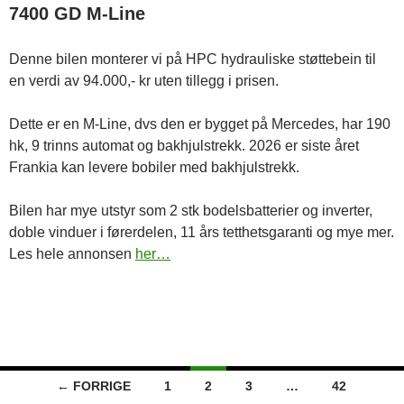
7400 GD M-Line
Denne bilen monterer vi på HPC hydrauliske støttebein til
en verdi av 94.000,- kr uten tillegg i prisen.
Dette er en M-Line, dvs den er bygget på Mercedes, har 190
hk, 9 trinns automat og bakhjulstrekk. 2026 er siste året
Frankia kan levere bobiler med bakhjulstrekk.
Bilen har mye utstyr som 2 stk bodelsbatterier og inverter,
doble vinduer i førerdelen, 11 års tetthetsgaranti og mye mer.
Les hele annonsen
her…
Innleggsnavigasjon
← FORRIGE
1
2
3
…
42