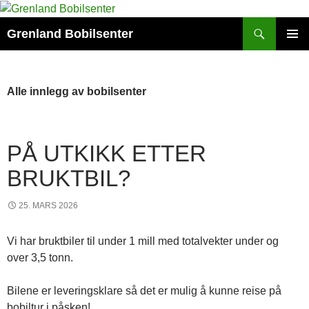
Hopp
til
Søk
Grenland Bobilsenter
innhold
PRIMÆ
Alle innlegg av bobilsenter
PÅ UTKIKK ETTER
BRUKTBIL?
25. MARS 2026
Vi har bruktbiler til under 1 mill med totalvekter under og
over 3,5 tonn.
Bilene er leveringsklare så det er mulig å kunne reise på
bobiltur i påsken!