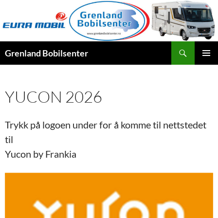
Hopp
til
innhold
Søk
Grenland Bobilsenter
PRIMÆ
YUCON 2026
Trykk på logoen under for å komme til nettstedet
til
Yucon by Frankia